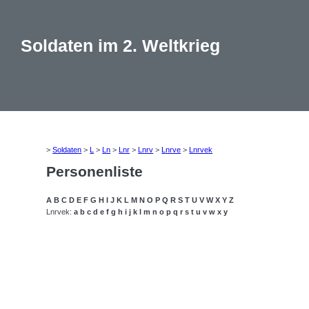
Soldaten im 2. Weltkrieg
>
Soldaten
>
L
>
Ln
>
Lnr
>
Lnrv
>
Lnrve
>
Lnrvek
Personenliste
A
B
C
D
E
F
G
H
I
J
K
L
M
N
O
P
Q
R
S
T
U
V
W
X
Y
Z
Lnrvek:
a
b
c
d
e
f
g
h
i
j
k
l
m
n
o
p
q
r
s
t
u
v
w
x
y