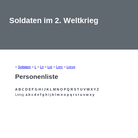
Soldaten im 2. Weltkrieg
>
Soldaten
>
L
>
Ln
>
Lnr
>
Lnrv
>
Lnrvg
Personenliste
A
B
C
D
E
F
G
H
I
J
K
L
M
N
O
P
Q
R
S
T
U
V
W
X
Y
Z
Lnrvg:
a
b
c
d
e
f
g
h
i
j
k
l
m
n
o
p
q
r
s
t
u
v
w
x
y