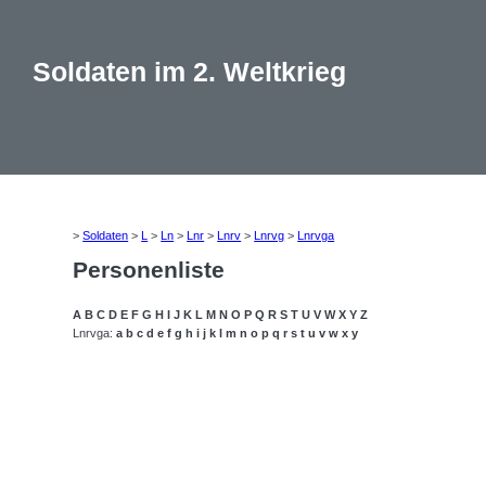
Soldaten im 2. Weltkrieg
>
Soldaten
>
L
>
Ln
>
Lnr
>
Lnrv
>
Lnrvg
>
Lnrvga
Personenliste
A
B
C
D
E
F
G
H
I
J
K
L
M
N
O
P
Q
R
S
T
U
V
W
X
Y
Z
Lnrvga:
a
b
c
d
e
f
g
h
i
j
k
l
m
n
o
p
q
r
s
t
u
v
w
x
y