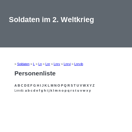
Soldaten im 2. Weltkrieg
>
Soldaten
>
L
>
Ln
>
Lnr
>
Lnrv
>
Lnrvi
>
Lnrvib
Personenliste
A
B
C
D
E
F
G
H
I
J
K
L
M
N
O
P
Q
R
S
T
U
V
W
X
Y
Z
Lnrvib:
a
b
c
d
e
f
g
h
i
j
k
l
m
n
o
p
q
r
s
t
u
v
w
x
y