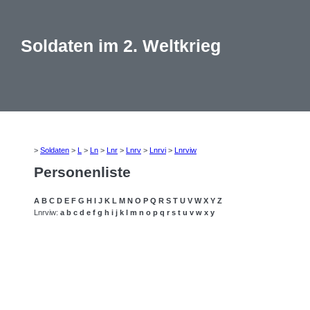
Soldaten im 2. Weltkrieg
>
Soldaten
>
L
>
Ln
>
Lnr
>
Lnrv
>
Lnrvi
>
Lnrviw
Personenliste
A
B
C
D
E
F
G
H
I
J
K
L
M
N
O
P
Q
R
S
T
U
V
W
X
Y
Z
Lnrviw:
a
b
c
d
e
f
g
h
i
j
k
l
m
n
o
p
q
r
s
t
u
v
w
x
y