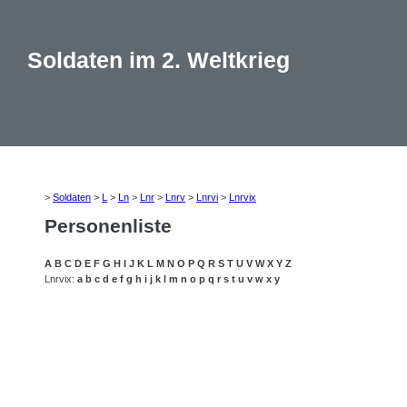
Soldaten im 2. Weltkrieg
>
Soldaten
>
L
>
Ln
>
Lnr
>
Lnrv
>
Lnrvi
>
Lnrvix
Personenliste
A
B
C
D
E
F
G
H
I
J
K
L
M
N
O
P
Q
R
S
T
U
V
W
X
Y
Z
Lnrvix:
a
b
c
d
e
f
g
h
i
j
k
l
m
n
o
p
q
r
s
t
u
v
w
x
y