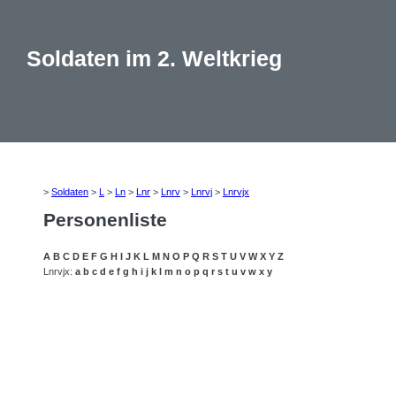
Soldaten im 2. Weltkrieg
>
Soldaten
>
L
>
Ln
>
Lnr
>
Lnrv
>
Lnrvj
>
Lnrvjx
Personenliste
A
B
C
D
E
F
G
H
I
J
K
L
M
N
O
P
Q
R
S
T
U
V
W
X
Y
Z
Lnrvjx:
a
b
c
d
e
f
g
h
i
j
k
l
m
n
o
p
q
r
s
t
u
v
w
x
y