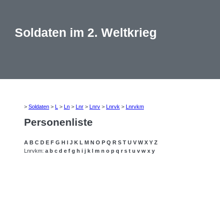
Soldaten im 2. Weltkrieg
>
Soldaten
>
L
>
Ln
>
Lnr
>
Lnrv
>
Lnrvk
>
Lnrvkm
Personenliste
A
B
C
D
E
F
G
H
I
J
K
L
M
N
O
P
Q
R
S
T
U
V
W
X
Y
Z
Lnrvkm:
a
b
c
d
e
f
g
h
i
j
k
l
m
n
o
p
q
r
s
t
u
v
w
x
y