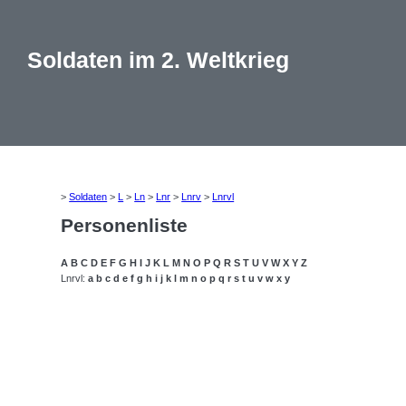
Soldaten im 2. Weltkrieg
>
Soldaten
>
L
>
Ln
>
Lnr
>
Lnrv
>
Lnrvl
Personenliste
A
B
C
D
E
F
G
H
I
J
K
L
M
N
O
P
Q
R
S
T
U
V
W
X
Y
Z
Lnrvl:
a
b
c
d
e
f
g
h
i
j
k
l
m
n
o
p
q
r
s
t
u
v
w
x
y