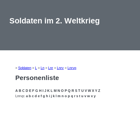
Soldaten im 2. Weltkrieg
>
Soldaten
>
L
>
Ln
>
Lnr
>
Lnrv
>
Lnrvp
Personenliste
A
B
C
D
E
F
G
H
I
J
K
L
M
N
O
P
Q
R
S
T
U
V
W
X
Y
Z
Lnrvp:
a
b
c
d
e
f
g
h
i
j
k
l
m
n
o
p
q
r
s
t
u
v
w
x
y