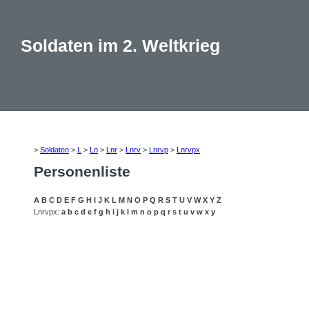
Soldaten im 2. Weltkrieg
>
Soldaten
>
L
>
Ln
>
Lnr
>
Lnrv
>
Lnrvp
>
Lnrvpx
Personenliste
A
B
C
D
E
F
G
H
I
J
K
L
M
N
O
P
Q
R
S
T
U
V
W
X
Y
Z
Lnrvpx:
a
b
c
d
e
f
g
h
i
j
k
l
m
n
o
p
q
r
s
t
u
v
w
x
y