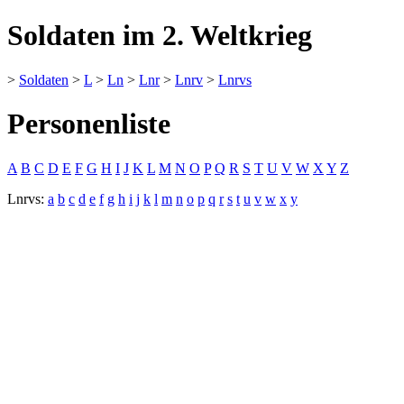
Soldaten im 2. Weltkrieg
>
Soldaten
>
L
>
Ln
>
Lnr
>
Lnrv
>
Lnrvs
Personenliste
A
B
C
D
E
F
G
H
I
J
K
L
M
N
O
P
Q
R
S
T
U
V
W
X
Y
Z
Lnrvs:
a
b
c
d
e
f
g
h
i
j
k
l
m
n
o
p
q
r
s
t
u
v
w
x
y