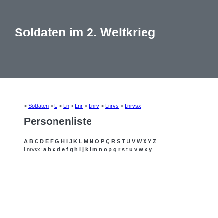
Soldaten im 2. Weltkrieg
>
Soldaten
>
L
>
Ln
>
Lnr
>
Lnrv
>
Lnrvs
>
Lnrvsx
Personenliste
A
B
C
D
E
F
G
H
I
J
K
L
M
N
O
P
Q
R
S
T
U
V
W
X
Y
Z
Lnrvsx:
a
b
c
d
e
f
g
h
i
j
k
l
m
n
o
p
q
r
s
t
u
v
w
x
y