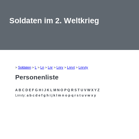
Soldaten im 2. Weltkrieg
>
Soldaten
>
L
>
Ln
>
Lnr
>
Lnrv
>
Lnrvt
>
Lnrvty
Personenliste
A
B
C
D
E
F
G
H
I
J
K
L
M
N
O
P
Q
R
S
T
U
V
W
X
Y
Z
Lnrvty:
a
b
c
d
e
f
g
h
i
j
k
l
m
n
o
p
q
r
s
t
u
v
w
x
y