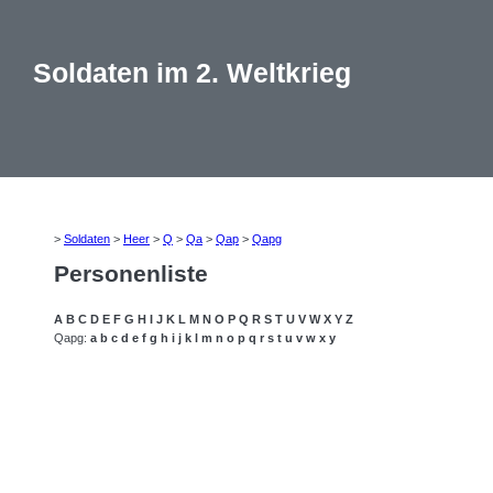
Soldaten im 2. Weltkrieg
>
Soldaten
>
Heer
>
Q
>
Qa
>
Qap
>
Qapg
Personenliste
A
B
C
D
E
F
G
H
I
J
K
L
M
N
O
P
Q
R
S
T
U
V
W
X
Y
Z
Qapg:
a
b
c
d
e
f
g
h
i
j
k
l
m
n
o
p
q
r
s
t
u
v
w
x
y