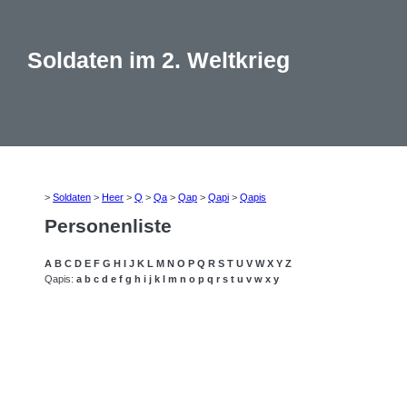
Soldaten im 2. Weltkrieg
>
Soldaten
>
Heer
>
Q
>
Qa
>
Qap
>
Qapi
>
Qapis
Personenliste
A
B
C
D
E
F
G
H
I
J
K
L
M
N
O
P
Q
R
S
T
U
V
W
X
Y
Z
Qapis:
a
b
c
d
e
f
g
h
i
j
k
l
m
n
o
p
q
r
s
t
u
v
w
x
y