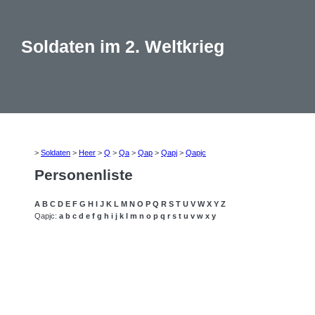
Soldaten im 2. Weltkrieg
>
Soldaten
>
Heer
>
Q
>
Qa
>
Qap
>
Qapj
>
Qapjc
Personenliste
A
B
C
D
E
F
G
H
I
J
K
L
M
N
O
P
Q
R
S
T
U
V
W
X
Y
Z
Qapjc:
a
b
c
d
e
f
g
h
i
j
k
l
m
n
o
p
q
r
s
t
u
v
w
x
y