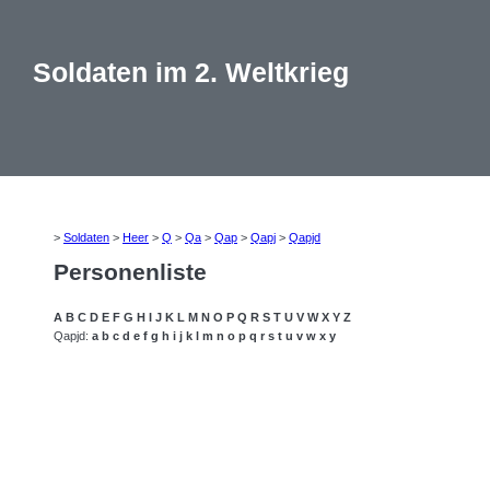
Soldaten im 2. Weltkrieg
>
Soldaten
>
Heer
>
Q
>
Qa
>
Qap
>
Qapj
>
Qapjd
Personenliste
A
B
C
D
E
F
G
H
I
J
K
L
M
N
O
P
Q
R
S
T
U
V
W
X
Y
Z
Qapjd:
a
b
c
d
e
f
g
h
i
j
k
l
m
n
o
p
q
r
s
t
u
v
w
x
y