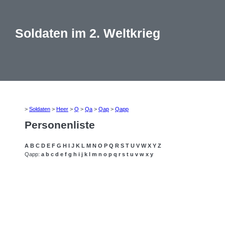
Soldaten im 2. Weltkrieg
>
Soldaten
>
Heer
>
Q
>
Qa
>
Qap
>
Qapp
Personenliste
A
B
C
D
E
F
G
H
I
J
K
L
M
N
O
P
Q
R
S
T
U
V
W
X
Y
Z
Qapp:
a
b
c
d
e
f
g
h
i
j
k
l
m
n
o
p
q
r
s
t
u
v
w
x
y