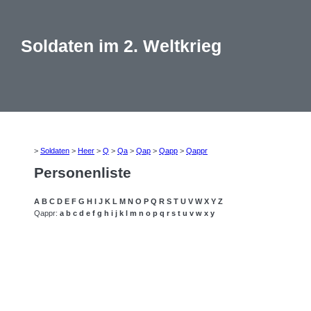
Soldaten im 2. Weltkrieg
>
Soldaten
>
Heer
>
Q
>
Qa
>
Qap
>
Qapp
>
Qappr
Personenliste
A
B
C
D
E
F
G
H
I
J
K
L
M
N
O
P
Q
R
S
T
U
V
W
X
Y
Z
Qappr:
a
b
c
d
e
f
g
h
i
j
k
l
m
n
o
p
q
r
s
t
u
v
w
x
y