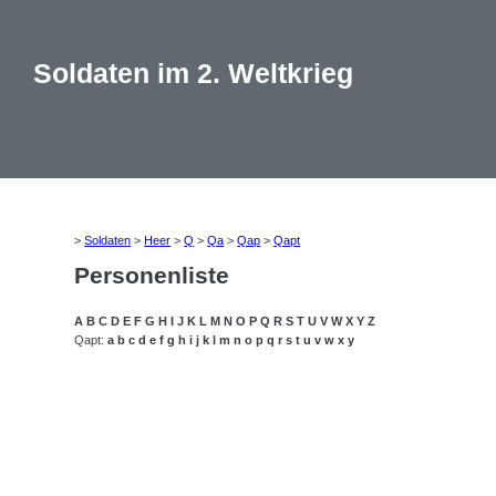
Soldaten im 2. Weltkrieg
>
Soldaten
>
Heer
>
Q
>
Qa
>
Qap
>
Qapt
Personenliste
A
B
C
D
E
F
G
H
I
J
K
L
M
N
O
P
Q
R
S
T
U
V
W
X
Y
Z
Qapt:
a
b
c
d
e
f
g
h
i
j
k
l
m
n
o
p
q
r
s
t
u
v
w
x
y