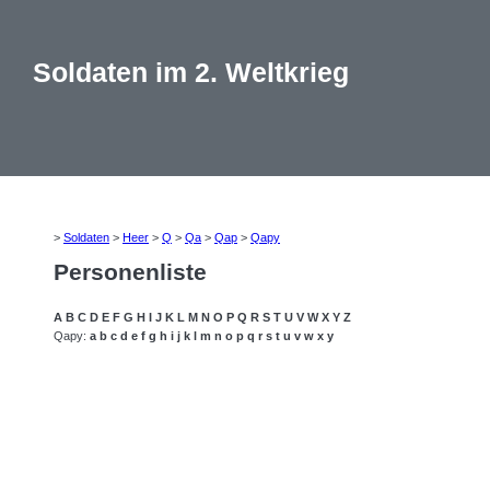
Soldaten im 2. Weltkrieg
>
Soldaten
>
Heer
>
Q
>
Qa
>
Qap
>
Qapy
Personenliste
A
B
C
D
E
F
G
H
I
J
K
L
M
N
O
P
Q
R
S
T
U
V
W
X
Y
Z
Qapy:
a
b
c
d
e
f
g
h
i
j
k
l
m
n
o
p
q
r
s
t
u
v
w
x
y