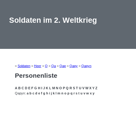
Soldaten im 2. Weltkrieg
>
Soldaten
>
Heer
>
Q
>
Qa
>
Qap
>
Qapy
>
Qapyn
Personenliste
A
B
C
D
E
F
G
H
I
J
K
L
M
N
O
P
Q
R
S
T
U
V
W
X
Y
Z
Qapyn:
a
b
c
d
e
f
g
h
i
j
k
l
m
n
o
p
q
r
s
t
u
v
w
x
y