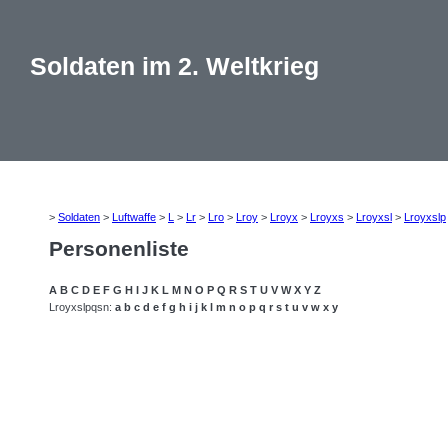
Soldaten im 2. Weltkrieg
>
Soldaten
>
Luftwaffe
>
L
>
Lr
>
Lro
>
Lroy
>
Lroyx
>
Lroyxs
>
Lroyxsl
>
Lroyxslp
Personenliste
A
B
C
D
E
F
G
H
I
J
K
L
M
N
O
P
Q
R
S
T
U
V
W
X
Y
Z
Lroyxslpqsn:
a
b
c
d
e
f
g
h
i
j
k
l
m
n
o
p
q
r
s
t
u
v
w
x
y