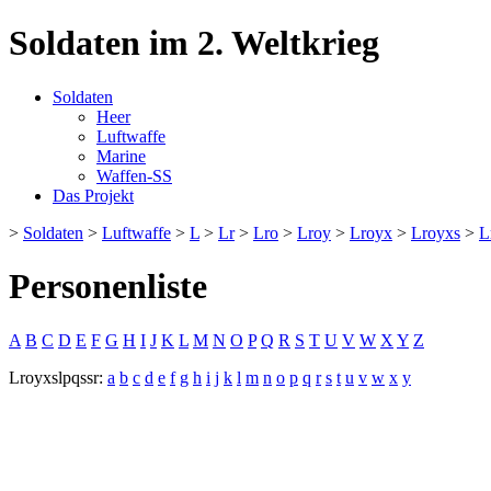
Soldaten im 2. Weltkrieg
Soldaten
Heer
Luftwaffe
Marine
Waffen-SS
Das Projekt
>
Soldaten
>
Luftwaffe
>
L
>
Lr
>
Lro
>
Lroy
>
Lroyx
>
Lroyxs
>
L
Personenliste
A
B
C
D
E
F
G
H
I
J
K
L
M
N
O
P
Q
R
S
T
U
V
W
X
Y
Z
Lroyxslpqssr:
a
b
c
d
e
f
g
h
i
j
k
l
m
n
o
p
q
r
s
t
u
v
w
x
y