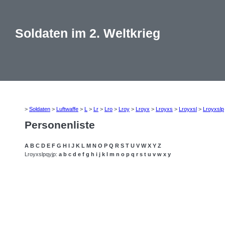
Soldaten im 2. Weltkrieg
>
Soldaten
>
Luftwaffe
>
L
>
Lr
>
Lro
>
Lroy
>
Lroyx
>
Lroyxs
>
Lroyxsl
>
Lroyxslp
Personenliste
A
B
C
D
E
F
G
H
I
J
K
L
M
N
O
P
Q
R
S
T
U
V
W
X
Y
Z
Lroyxslpqyjp:
a
b
c
d
e
f
g
h
i
j
k
l
m
n
o
p
q
r
s
t
u
v
w
x
y