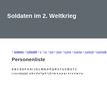
Soldaten im 2. Weltkrieg
>
Soldaten
>
Luftwaffe
>
L
>
Lr
>
Lro
>
Lroy
>
Lroyx
>
Lroyxs
>
Lroyxsl
>
Lroyxslp
Personenliste
A
B
C
D
E
F
G
H
I
J
K
L
M
N
O
P
Q
R
S
T
U
V
W
X
Y
Z
Lroyxslpqyjpb:
a
b
c
d
e
f
g
h
i
j
k
l
m
n
o
p
q
r
s
t
u
v
w
x
y