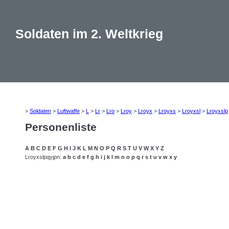
Soldaten im 2. Weltkrieg
>
Soldaten
>
Luftwaffe
>
L
>
Lr
>
Lro
>
Lroy
>
Lroyx
>
Lroyxs
>
Lroyxsl
>
Lroyxslp
Personenliste
A
B
C
D
E
F
G
H
I
J
K
L
M
N
O
P
Q
R
S
T
U
V
W
X
Y
Z
Lroyxslpqyjpn:
a
b
c
d
e
f
g
h
i
j
k
l
m
n
o
p
q
r
s
t
u
v
w
x
y