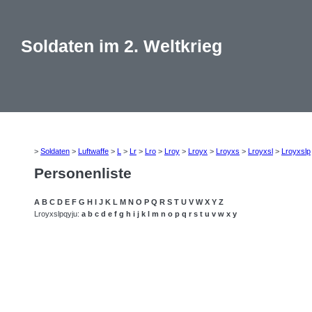
Soldaten im 2. Weltkrieg
>
Soldaten
>
Luftwaffe
>
L
>
Lr
>
Lro
>
Lroy
>
Lroyx
>
Lroyxs
>
Lroyxsl
>
Lroyxslp
Personenliste
A
B
C
D
E
F
G
H
I
J
K
L
M
N
O
P
Q
R
S
T
U
V
W
X
Y
Z
Lroyxslpqyju:
a
b
c
d
e
f
g
h
i
j
k
l
m
n
o
p
q
r
s
t
u
v
w
x
y