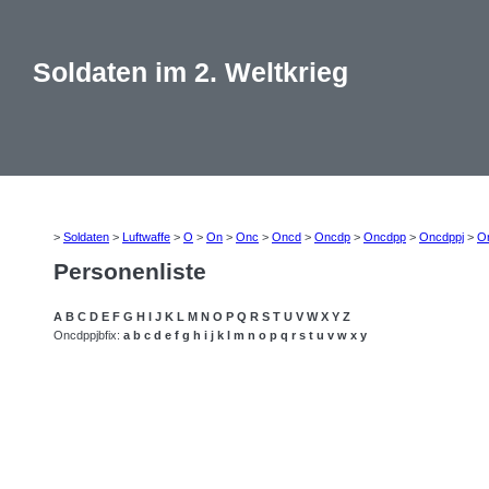
Soldaten im 2. Weltkrieg
>
Soldaten
>
Luftwaffe
>
O
>
On
>
Onc
>
Oncd
>
Oncdp
>
Oncdpp
>
Oncdppj
>
O
Personenliste
A
B
C
D
E
F
G
H
I
J
K
L
M
N
O
P
Q
R
S
T
U
V
W
X
Y
Z
Oncdppjbfix:
a
b
c
d
e
f
g
h
i
j
k
l
m
n
o
p
q
r
s
t
u
v
w
x
y