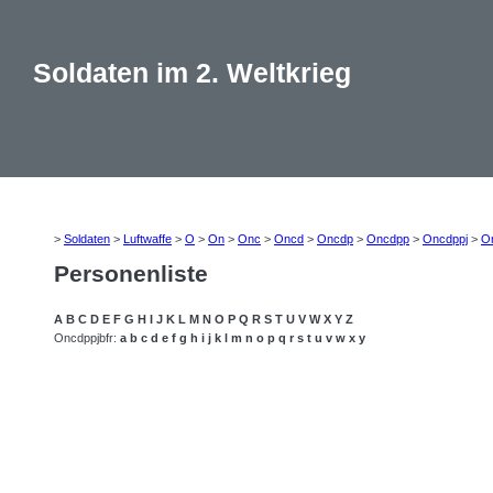
Soldaten im 2. Weltkrieg
>
Soldaten
>
Luftwaffe
>
O
>
On
>
Onc
>
Oncd
>
Oncdp
>
Oncdpp
>
Oncdppj
>
O
Personenliste
A
B
C
D
E
F
G
H
I
J
K
L
M
N
O
P
Q
R
S
T
U
V
W
X
Y
Z
Oncdppjbfr:
a
b
c
d
e
f
g
h
i
j
k
l
m
n
o
p
q
r
s
t
u
v
w
x
y