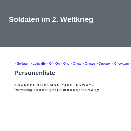
Soldaten im 2. Weltkrieg
>
Soldaten
>
Luftwaffe
>
O
>
On
>
Ono
>
Onow
>
Onowq
>
Onowqx
>
Onowqxm
Personenliste
A
B
C
D
E
F
G
H
I
J
K
L
M
N
O
P
Q
R
S
T
U
V
W
X
Y
Z
Onowqxmljg:
a
b
c
d
e
f
g
h
i
j
k
l
m
n
o
p
q
r
s
t
u
v
w
x
y