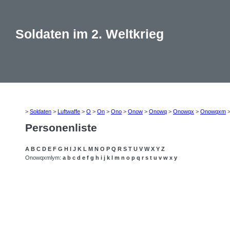
Soldaten im 2. Weltkrieg
>
Soldaten
>
Luftwaffe
>
O
>
On
>
Ono
>
Onow
>
Onowq
>
Onowqx
>
Onowqxm
Personenliste
A
B
C
D
E
F
G
H
I
J
K
L
M
N
O
P
Q
R
S
T
U
V
W
X
Y
Z
Onowqxmlym:
a
b
c
d
e
f
g
h
i
j
k
l
m
n
o
p
q
r
s
t
u
v
w
x
y