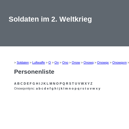
Soldaten im 2. Weltkrieg
>
Soldaten
>
Luftwaffe
>
O
>
On
>
Ono
>
Onow
>
Onowq
>
Onowqx
>
Onowqxm
Personenliste
A
B
C
D
E
F
G
H
I
J
K
L
M
N
O
P
Q
R
S
T
U
V
W
X
Y
Z
Onowqxmlync:
a
b
c
d
e
f
g
h
i
j
k
l
m
n
o
p
q
r
s
t
u
v
w
x
y