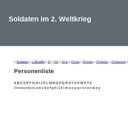
Soldaten im 2. Weltkrieg
>
Soldaten
>
Luftwaffe
>
O
>
On
>
Ono
>
Onow
>
Onowq
>
Onowqx
>
Onowqxm
Personenliste
A
B
C
D
E
F
G
H
I
J
K
L
M
N
O
P
Q
R
S
T
U
V
W
X
Y
Z
Onowqxmlynnj:
a
b
c
d
e
f
g
h
i
j
k
l
m
n
o
p
q
r
s
t
u
v
w
x
y