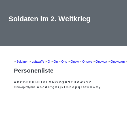
Soldaten im 2. Weltkrieg
>
Soldaten
>
Luftwaffe
>
O
>
On
>
Ono
>
Onow
>
Onowq
>
Onowqx
>
Onowqxm
Personenliste
A
B
C
D
E
F
G
H
I
J
K
L
M
N
O
P
Q
R
S
T
U
V
W
X
Y
Z
Onowqxmlynns:
a
b
c
d
e
f
g
h
i
j
k
l
m
n
o
p
q
r
s
t
u
v
w
x
y