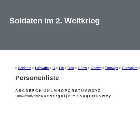
Soldaten im 2. Weltkrieg
>
Soldaten
>
Luftwaffe
>
O
>
On
>
Ono
>
Onow
>
Onowq
>
Onowqx
>
Onowqxm
Personenliste
A
B
C
D
E
F
G
H
I
J
K
L
M
N
O
P
Q
R
S
T
U
V
W
X
Y
Z
Onowqxmlynnu:
a
b
c
d
e
f
g
h
i
j
k
l
m
n
o
p
q
r
s
t
u
v
w
x
y