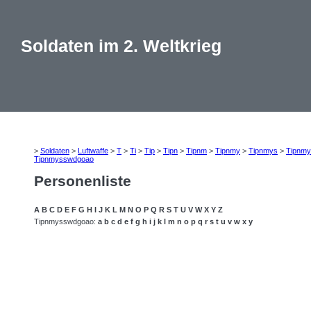
Soldaten im 2. Weltkrieg
>
Soldaten
>
Luftwaffe
>
T
>
Ti
>
Tip
>
Tipn
>
Tipnm
>
Tipnmy
>
Tipnmys
>
Tipnmy
Tipnmysswdgoao
Personenliste
A
B
C
D
E
F
G
H
I
J
K
L
M
N
O
P
Q
R
S
T
U
V
W
X
Y
Z
Tipnmysswdgoao:
a
b
c
d
e
f
g
h
i
j
k
l
m
n
o
p
q
r
s
t
u
v
w
x
y