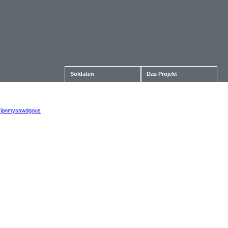
Soldaten
Das Projekt
Tipnmysswdgous