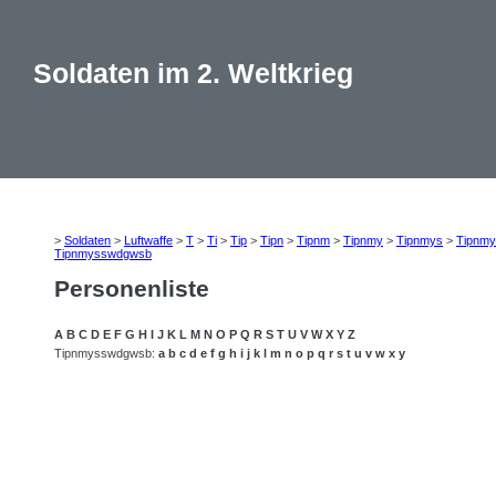
Soldaten im 2. Weltkrieg
>
Soldaten
>
Luftwaffe
>
T
>
Ti
>
Tip
>
Tipn
>
Tipnm
>
Tipnmy
>
Tipnmys
>
Tipnmy
Tipnmysswdgwsb
Personenliste
A
B
C
D
E
F
G
H
I
J
K
L
M
N
O
P
Q
R
S
T
U
V
W
X
Y
Z
Tipnmysswdgwsb:
a
b
c
d
e
f
g
h
i
j
k
l
m
n
o
p
q
r
s
t
u
v
w
x
y