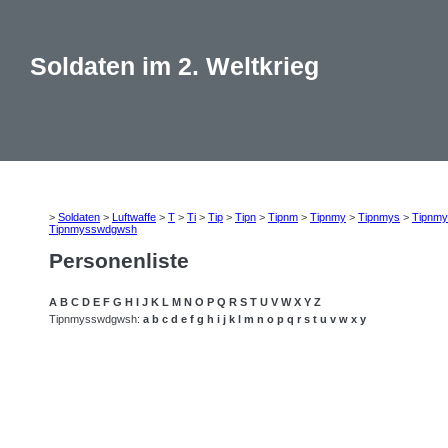
Soldaten im 2. Weltkrieg
>
Soldaten
>
Luftwaffe
>
T
>
Ti
>
Tip
>
Tipn
>
Tipnm
>
Tipnmy
>
Tipnmys
>
Tipnmy
Tipnmysswdgwsh
Personenliste
A
B
C
D
E
F
G
H
I
J
K
L
M
N
O
P
Q
R
S
T
U
V
W
X
Y
Z
Tipnmysswdgwsh:
a
b
c
d
e
f
g
h
i
j
k
l
m
n
o
p
q
r
s
t
u
v
w
x
y