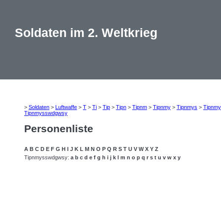
Soldaten im 2. Weltkrieg
>
Soldaten
>
Luftwaffe
>
T
>
Ti
>
Tip
>
Tipn
>
Tipnm
>
Tipnmy
>
Tipnmys
>
Tipnmy
Tipnmysswdgwsy
Personenliste
A
B
C
D
E
F
G
H
I
J
K
L
M
N
O
P
Q
R
S
T
U
V
W
X
Y
Z
Tipnmysswdgwsy:
a
b
c
d
e
f
g
h
i
j
k
l
m
n
o
p
q
r
s
t
u
v
w
x
y