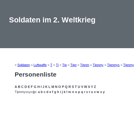
Soldaten im 2. Weltkrieg
>
Soldaten
>
Luftwaffe
>
T
>
Ti
>
Tip
>
Tipn
>
Tipnm
>
Tipnmy
>
Tipnmys
>
Tipnmy
Personenliste
A
B
C
D
E
F
G
H
I
J
K
L
M
N
O
P
Q
R
S
T
U
V
W
X
Y
Z
Tipnmyssycijjo:
a
b
c
d
e
f
g
h
i
j
k
l
m
n
o
p
q
r
s
t
u
v
w
x
y