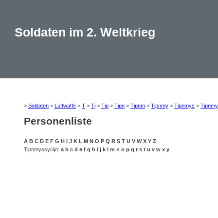
Soldaten im 2. Weltkrieg
>
Soldaten
>
Luftwaffe
>
T
>
Ti
>
Tip
>
Tipn
>
Tipnm
>
Tipnmy
>
Tipnmys
>
Tipnmy
Personenliste
A
B
C
D
E
F
G
H
I
J
K
L
M
N
O
P
Q
R
S
T
U
V
W
X
Y
Z
Tipnmyssycijo:
a
b
c
d
e
f
g
h
i
j
k
l
m
n
o
p
q
r
s
t
u
v
w
x
y