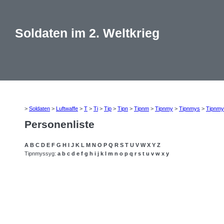
Soldaten im 2. Weltkrieg
>
Soldaten
>
Luftwaffe
>
T
>
Ti
>
Tip
>
Tipn
>
Tipnm
>
Tipnmy
>
Tipnmys
>
Tipnmy
Personenliste
A
B
C
D
E
F
G
H
I
J
K
L
M
N
O
P
Q
R
S
T
U
V
W
X
Y
Z
Tipnmyssyg:
a
b
c
d
e
f
g
h
i
j
k
l
m
n
o
p
q
r
s
t
u
v
w
x
y