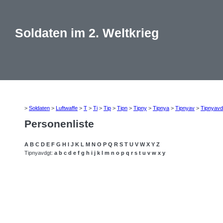
Soldaten im 2. Weltkrieg
>
Soldaten
>
Luftwaffe
>
T
>
Ti
>
Tip
>
Tipn
>
Tipny
>
Tipnya
>
Tipnyav
>
Tipnyavd
Personenliste
A
B
C
D
E
F
G
H
I
J
K
L
M
N
O
P
Q
R
S
T
U
V
W
X
Y
Z
Tipnyavdgt:
a
b
c
d
e
f
g
h
i
j
k
l
m
n
o
p
q
r
s
t
u
v
w
x
y