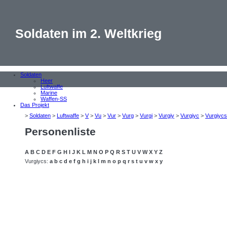
Soldaten im 2. Weltkrieg
Soldaten
Heer
Luftwaffe
Marine
Waffen-SS
Das Projekt
>
Soldaten
>
Luftwaffe
>
V
>
Vu
>
Vur
>
Vurg
>
Vurgi
>
Vurgiy
>
Vurgiyc
>
Vurgiycs
Personenliste
A
B
C
D
E
F
G
H
I
J
K
L
M
N
O
P
Q
R
S
T
U
V
W
X
Y
Z
Vurgiycs:
a
b
c
d
e
f
g
h
i
j
k
l
m
n
o
p
q
r
s
t
u
v
w
x
y