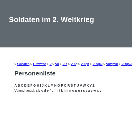
Soldaten im 2. Weltkrieg
>
Soldaten
>
Luftwaffe
>
V
>
Vu
>
Vut
>
Vutq
>
Vutqn
>
Vutqnv
>
Vutqnvh
>
Vutqnv
Personenliste
A
B
C
D
E
F
G
H
I
J
K
L
M
N
O
P
Q
R
S
T
U
V
W
X
Y
Z
Vutqnvhangpl:
a
b
c
d
e
f
g
h
i
j
k
l
m
n
o
p
q
r
s
t
u
v
w
x
y