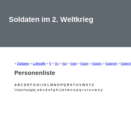
Soldaten im 2. Weltkrieg
>
Soldaten
>
Luftwaffe
>
V
>
Vu
>
Vut
>
Vutq
>
Vutqn
>
Vutqnv
>
Vutqnvh
>
Vutqnv
Personenliste
A
B
C
D
E
F
G
H
I
J
K
L
M
N
O
P
Q
R
S
T
U
V
W
X
Y
Z
Vutqnvhangplq:
a
b
c
d
e
f
g
h
i
j
k
l
m
n
o
p
q
r
s
t
u
v
w
x
y