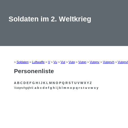
Soldaten im 2. Weltkrieg
>
Soldaten
>
Luftwaffe
>
V
>
Vu
>
Vut
>
Vutq
>
Vutqn
>
Vutqnv
>
Vutqnvh
>
Vutqnv
Personenliste
A
B
C
D
E
F
G
H
I
J
K
L
M
N
O
P
Q
R
S
T
U
V
W
X
Y
Z
Vutqnvhgqhrii:
a
b
c
d
e
f
g
h
i
j
k
l
m
n
o
p
q
r
s
t
u
v
w
x
y